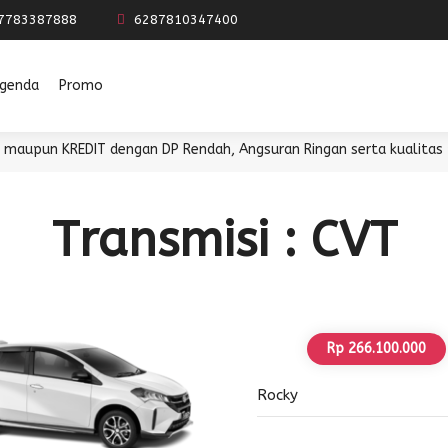
7783387888
6287810347400
genda
Promo
un KREDIT dengan DP Rendah, Angsuran Ringan serta kualitas pela
Transmisi : CVT
Rp 266.100.000
Rocky