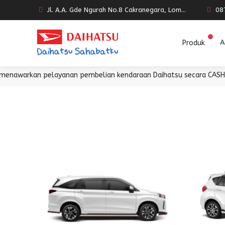
Jl. A.A. Gde Ngurah No.8 Cakranegara, Lombok
08
Produk
A
awarkan pelayanan pembelian kendaraan Daihatsu secara CASH maup